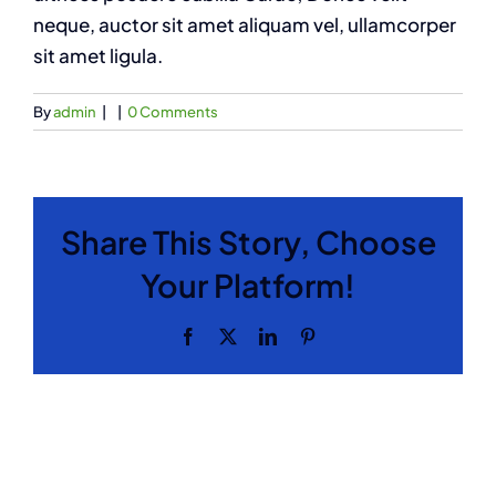
neque, auctor sit amet aliquam vel, ullamcorper
sit amet ligula.
By
admin
|
|
0 Comments
Share This Story, Choose
Your Platform!
Facebook
X
LinkedIn
Pinterest