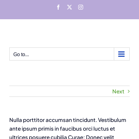
Skip
Facebook
X
Instagram
to
content
Go to...
Next
Nulla porttitor accumsan tincidunt. Vestibulum
ante ipsum primis in faucibus orci luctus et
ultrices posuere cubilia Curae; Donec velit